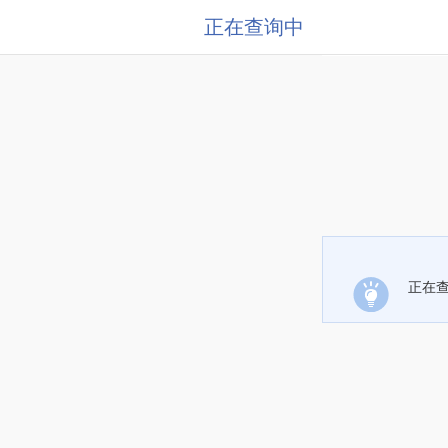
正在查询中
正在